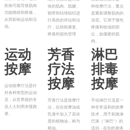
疾病可能导致肌肉
体的肌肉、肌腱、
种按摩疗法，重点
功能障碍和疼痛，
韧带和结缔组织进
是重新调整肌肉的
从而影响运动和活
行系统的评估和治
深层。它用于慢性
动。
疗，以协助康复、
疼痛和收缩的部
疼痛和损伤管理
位，如僵硬的肌
肉。
运动
芳香
淋巴
按摩
疗法
排毒
按摩
按摩
运动按摩疗法是针
对各种类型的运动
员，从世界级的专
芳香疗法是按摩疗
手动淋巴引流是一
业人士到周末慢跑
法，但在按摩油或
种非常温和的按摩
者。
乳液中加入了高浓
技术，用于刺激淋
度的植物油，称为
巴液（"淋巴"）的
精油。
流动 - 在你的身体