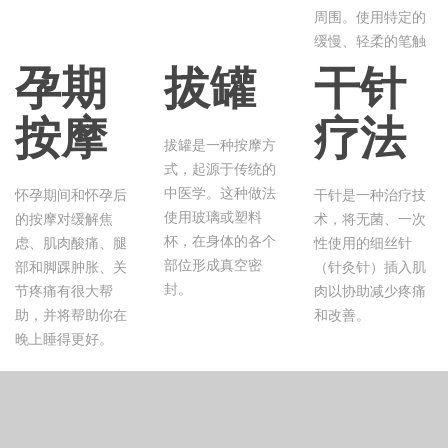
周围。使用特定的
缓慢、轻柔的笔触
孕期
拔罐
干针
按摩
疗法
拔罐是一种按摩方
式，起源于传统的
中医学。这种做法
怀孕期间和怀孕后
干针是一种治疗技
使用玻璃或塑料
的按摩对缓解焦
术，将无菌、一次
杯，在身体的各个
虑、肌肉酸痛、腿
性使用的细丝针
部位形成真空密
部和脚踝肿胀、关
（针灸针）插入肌
封。
节疼痛有很大帮
肉以协助减少疼痛
助，并将帮助你在
和改善。
晚上睡得更好。