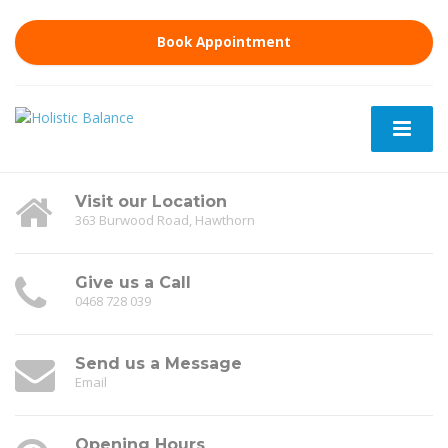
Book Appointment
Visit our Location
363 Burwood Road, Hawthorn
Give us a Call
0468 728 039
Send us a Message
Email
Opening Hours